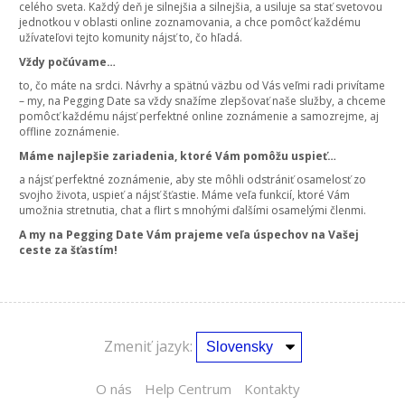
celého sveta. Každý deň je silnejšia a silnejšia, a usiluje sa stať svetovou
jednotkou v oblasti online zoznamovania, a chce pomôcť každému
užívateľovi tejto komunity nájsť to, čo hľadá.
Vždy počúvame…
to, čo máte na srdci. Návrhy a spätnú väzbu od Vás veľmi radi privítame
– my, na Pegging Date sa vždy snažíme zlepšovať naše služby, a chceme
pomôcť každému nájsť perfektné online zoznámenie a samozrejme, aj
offline zoznámenie.
Máme najlepšie zariadenia, ktoré Vám pomôžu uspieť…
a nájsť perfektné zoznámenie, aby ste môhli odstrániť osamelosť zo
svojho života, uspieť a nájsť šťastie. Máme veľa funkcií, ktoré Vám
umožnia stretnutia, chat a flirt s mnohými ďalšími osamelými členmi.
A my na Pegging Date Vám prajeme veľa úspechov na Vašej
ceste za šťastím!
Zmeniť jazyk:
O nás
Help Centrum
Kontakty