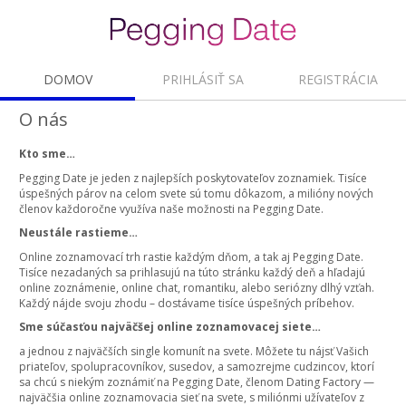
DOMOV
PRIHLÁSIŤ SA
REGISTRÁCIA
O nás
Kto sme…
Pegging Date je jeden z najlepších poskytovateľov zoznamiek. Tisíce
úspešných párov na celom svete sú tomu dôkazom, a milióny nových
členov každoročne využíva naše možnosti na Pegging Date.
Neustále rastieme…
Online zoznamovací trh rastie každým dňom, a tak aj Pegging Date.
Tisíce nezadaných sa prihlasujú na túto stránku každý deň a hľadajú
online zoznámenie, online chat, romantiku, alebo seriózny dlhý vzťah.
Každý nájde svoju zhodu – dostávame tisíce úspešných príbehov.
Sme súčasťou najväčšej online zoznamovacej siete…
a jednou z najväčších single komunít na svete. Môžete tu nájsť Vašich
priateľov, spolupracovníkov, susedov, a samozrejme cudzincov, ktorí
sa chcú s niekým zoznámiť na Pegging Date, členom Dating Factory —
najväčšia online zoznamovacia sieť na svete, s miliónmi užívateľov z