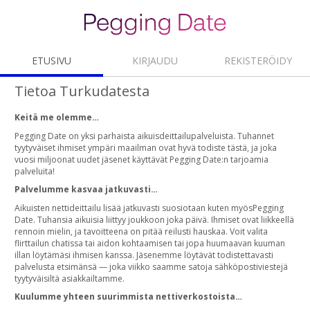
ETUSIVU
KIRJAUDU
REKISTERÖIDY
Tietoa Turkudatesta
Keitä me olemme…
Pegging Date on yksi parhaista aikuisdeittailupalveluista. Tuhannet
tyytyväiset ihmiset ympäri maailman ovat hyvä todiste tästä, ja joka
vuosi miljoonat uudet jäsenet käyttävät Pegging Date:n tarjoamia
palveluita!
Palvelumme kasvaa jatkuvasti…
Aikuisten nettideittailu lisää jatkuvasti suosiotaan kuten myösPegging
Date. Tuhansia aikuisia liittyy joukkoon joka päivä. Ihmiset ovat liikkeellä
rennoin mielin, ja tavoitteena on pitää reilusti hauskaa. Voit valita
flirttailun chatissa tai aidon kohtaamisen tai jopa huumaavan kuuman
illan löytämäsi ihmisen kanssa. Jäsenemme löytävät todistettavasti
palvelusta etsimänsä — joka viikko saamme satoja sähköpostiviestejä
tyytyväisiltä asiakkailtamme.
Kuulumme yhteen suurimmista nettiverkostoista…