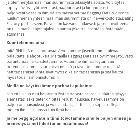
ja olemme yksi maailman suurimmista aikuisyhteisöistä. Voit löytää
jopa ystäviäsi, työtovereitasi, naapureitasi ja luonnollisesti
paljonventovieraita ihmisiä etsimässä seuraa Pegging Date-sivustolta.
Kuulummehan yhteen maailman suurimmista online-verkostoista,Dating
Factory-perheeseen. Palvelu on kasvanut jatkuvasti ja sen tavoitteena
on tulla markkinajohtajaksi, ja auttaa jokaista jäsentään löytämään
etsimänsä .
Kuuntelemme aina…
mitä SINULLA on sanottavaa. Arvostamme jäseniltämme tulevaa
palautetta ja ehdotuksia .Me täällä Pegging Date:ssa pyrimme jatkuvasti
parantumaan aikuisdeittiämme. Autamme ihmisiä löytämään
potentiaalisimmat seuralaiset netistä ja tavoitteenamme on, että
nettitapaamiset johtaisivat myös oikeisin tapaamisiin ja sitä kautta
myös todellisiin onnistumisiin.
Meillä on käytössämme parhaat apukeinot…
niin että sinun olisi helpointa löytää parasta seuraa ja häätää tylsyys
elämästäsi sekä tietenkin pitää reilusti hauskaa. Palvelussamme on
paljon ominaisuuksia, ja voit chattailla, flirttailla ja sopia treffejä niin
monen ihmisen kanssa kuin ikinä haluat.
Ja me pegging.date:n tiimi toivotamme sinulle paljon onnea ja
menestystä nettideittailun maailmassa!